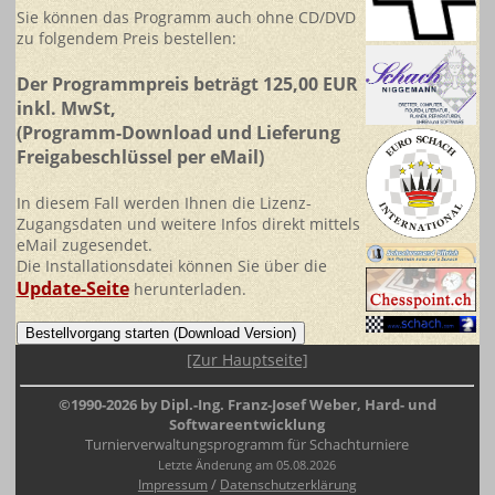
Sie können das Programm auch ohne CD/DVD
zu folgendem Preis bestellen:
Der Programmpreis beträgt 125,00 EUR
inkl. MwSt,
(Programm-Download und Lieferung
Freigabeschlüssel per eMail)
In diesem Fall werden Ihnen die Lizenz-
Zugangsdaten und weitere Infos direkt mittels
eMail zugesendet.
Die Installationsdatei können Sie über die
Update-Seite
herunterladen.
[Zur Hauptseite]
©1990-2026 by Dipl.-Ing. Franz-Josef Weber, Hard- und
Softwareentwicklung
Turnierverwaltungsprogramm für Schachturniere
Letzte Änderung am 05.08.2026
/
Impressum
Datenschutzerklärung